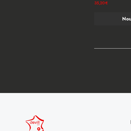
35,20 €
Nou