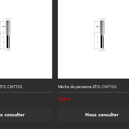
e Ø12 CMT103
Mèche de persienne Ø10 CMT103
21,20 €
s consulter
Nous consulter