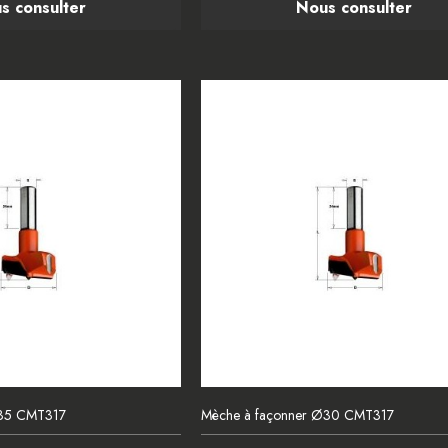
s consulter
Nous consulter
Ø35 CMT317
Mèche à façonner Ø30 CMT317