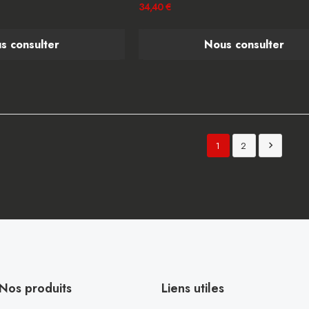
34,40 €
s consulter
Nous consulter
1
2

Nos produits
Liens utiles