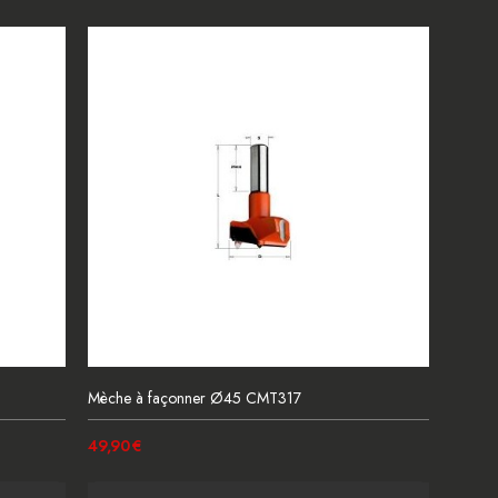
Mèche à façonner Ø45 CMT317
49,90 €