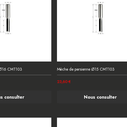
e Ø16 CMT103
Mèche de persienne Ø15 CMT103
23,60 €
s consulter
Nous consulter