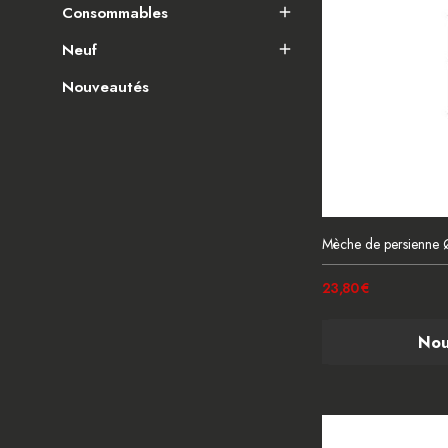
Consommables

Neuf

Nouveautés
Mèche de persienn
23,80 €
Nou